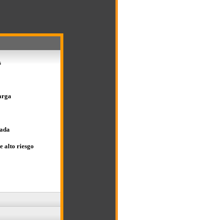
s
arga
zada
e alto riesgo