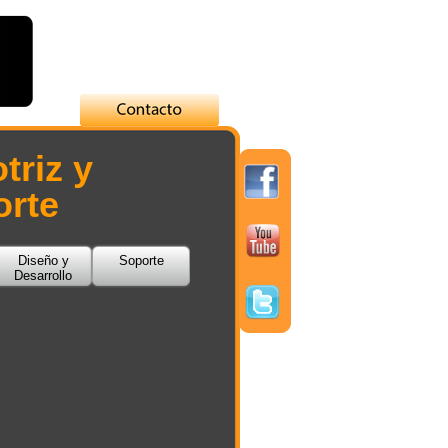
triz y
orte
Diseño y
Soporte
Desarrollo